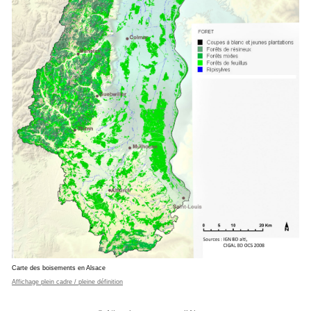
Carte des boisements en Alsace
Affichage plein cadre / pleine définition