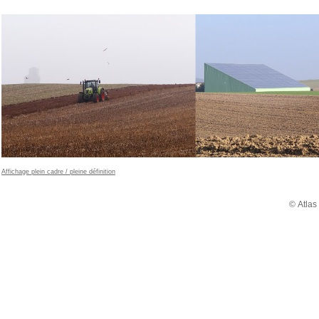
Affichage plein cadre / pleine définition
© Atlas