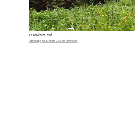
Le belvédère. Villé
Affichage plein cadre / pleine définition