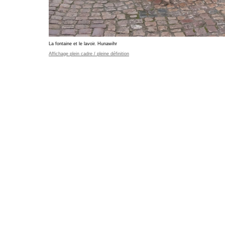
La fontaine et le lavoir. Hunawihr
Affichage plein cadre / pleine définition