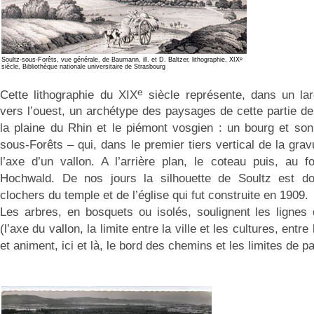
e
Soultz-sous-Forêts, vue générale, de Baumann, ill. et D. Baltzer, lithographie, XIX
siècle, Bibliothèque nationale universitaire de Strasbourg
e
Cette lithographie du XIX
siècle représente, dans un la
vers l’ouest, un archétype des paysages de cette partie de 
la plaine du Rhin et le piémont vosgien : un bourg et son 
sous-Forêts – qui, dans le premier tiers vertical de la gravu
l’axe d’un vallon. A l’arrière plan, le coteau puis, au 
Hochwald. De nos jours la silhouette de Soultz est d
clochers du temple et de l’église qui fut construite en 1909.
Les arbres, en bosquets ou isolés, soulignent les lignes
(l’axe du vallon, la limite entre la ville et les cultures, entre
et animent, ici et là, le bord des chemins et les limites de pa